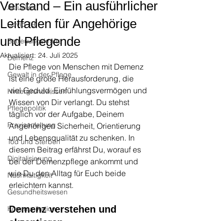
Verstand – Ein ausführlicher
Aktuelles
Leitfaden für Angehörige
Covid 19
und Pflegende
Betreuungskräfte
Aktualisiert:
24. Juli 2025
Demenz
Die Pflege von Menschen mit Demenz 
Gewalt in der Pflege
ist eine große Herausforderung, die 
viel Geduld, Einfühlungsvermögen und 
Hintergrundwissen
Wissen von Dir verlangt. Du stehst 
Pflegepolitik
täglich vor der Aufgabe, Deinem 
Praxisanleitung
Angehörigen Sicherheit, Orientierung 
und Lebensqualität zu schenken. In 
Tod und Sterben
diesem Beitrag erfährst Du, worauf es 
Digitalisierung
bei der Demenzpflege ankommt und 
wie Du den Alltag für Euch beide 
Nachhaltigkeit
erleichtern kannst.
Gesundheitswesen
Demenz verstehen und 
Kommunikation