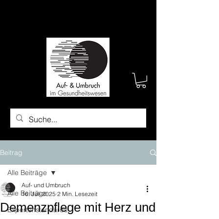
Beitrag
Alle Beiträge
Auf- und Umbruch
Alle Beiträge
16. Juli 2025
2 Min. Lesezeit
Demenzpflege mit Herz und
Expertenstandards