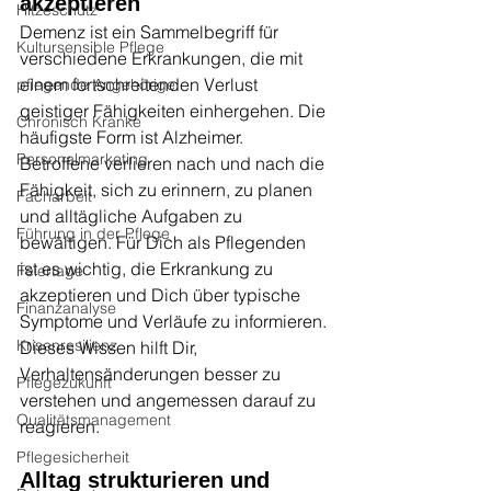
akzeptieren
Hitzeschutz
Demenz ist ein Sammelbegriff für 
Kultursensible Pflege
verschiedene Erkrankungen, die mit 
einem fortschreitenden Verlust 
pflegende Angehörige
geistiger Fähigkeiten einhergehen. Die 
Chronisch Kranke
häufigste Form ist Alzheimer. 
Personalmarketing
Betroffene verlieren nach und nach die 
Fähigkeit, sich zu erinnern, zu planen 
Facharbeit
und alltägliche Aufgaben zu 
Führung in der Pflege
bewältigen. Für Dich als Pflegenden 
ist es wichtig, die Erkrankung zu 
Feiertage
akzeptieren und Dich über typische 
Finanzanalyse
Symptome und Verläufe zu informieren. 
Krisenresilienz
Dieses Wissen hilft Dir, 
Verhaltensänderungen besser zu 
Pflegezukunft
verstehen und angemessen darauf zu 
Qualitätsmanagement
reagieren.
Pflegesicherheit
Alltag strukturieren und 