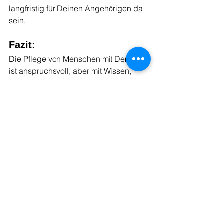
langfristig für Deinen Angehörigen da 
sein.
Fazit:
Die Pflege von Menschen mit Demenz 
ist anspruchsvoll, aber mit Wissen, 
Struktur, Geduld und Unterstützung gut 
zu bewältigen. Du schenkst Deinem 
Angehörigen Sicherheit, Geborgenheit 
und Lebensfreude – und solltest dabei 
auch Deine eigenen Bedürfnisse nicht 
vergessen. Hol Dir Hilfe, wenn Du sie 
brauchst, und denk daran: Du bist 
nicht allein.
Du möchtest mehr über Demenz 
erfahren, oder selber im Kampf gegen 
Demenz aktiv werden. Dann siehe 