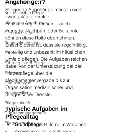
Angehörige:r?
Hitzeschutz
Pflegende Angehörige müssen nicht 
Kultursensible Pflege
zwangsläufig direkte 
pflegende Angehörige
Familienmitglieder sein – auch 
Freunde, Nachbarn oder Bekannte 
Chronisch Kranke
können diese Rolle übernehmen. 
Personalmarketing
Entscheidend ist, dass sie regelmäßig, 
freiwillig und unbezahlt im häuslichen 
Facharbeit
Umfeld pflegen. Die Aufgaben reichen 
Führung in der Pflege
dabei von der Unterstützung bei der 
Feiertage
Körperpflege über die 
Medikamentenvergabe bis zur 
Finanzanalyse
Organisation medizinischer und 
Krisenresilienz
pflegerischer Dienste.
Pflegezukunft
Typische Aufgaben im 
Qualitätsmanagement
Pflegealltag
Pflegesicherheit
Grundpflege:
 Hilfe beim Waschen, 
Anziehen oder Toilettengang