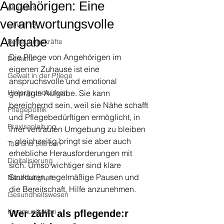
Angehörigen: Eine
Aktuelles
verantwortungsvolle
Covid 19
Aufgabe
Betreuungskräfte
Die Pflege von Angehörigen im 
Demenz
eigenen Zuhause ist eine 
Gewalt in der Pflege
anspruchsvolle und emotional 
Hintergrundwissen
geprägte Aufgabe. Sie kann 
bereichernd sein, weil sie Nähe schafft 
Pflegepolitik
und Pflegebedürftigen ermöglicht, in 
Praxisanleitung
ihrer vertrauten Umgebung zu bleiben 
– gleichzeitig bringt sie aber auch 
Tod und Sterben
erhebliche Herausforderungen mit 
Digitalisierung
sich. Umso wichtiger sind klare 
Strukturen, regelmäßige Pausen und 
Nachhaltigkeit
die Bereitschaft, Hilfe anzunehmen.
Gesundheitswesen
Kommunikation
Wer zählt als pflegende:r 