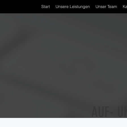
Start
Unsere Leistungen
Unser Team
Ka
AUF- U