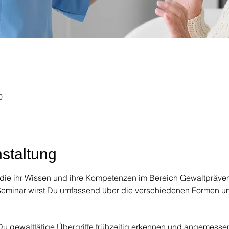
0
staltung
 die ihr Wissen und ihre Kompetenzen im Bereich Gewaltprävent
 Seminar wirst Du umfassend über die verschiedenen Formen u
e Du gewalttätige Übergriffe frühzeitig erkennen und angemess