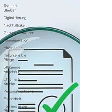
Tod und
Sterben
Digitalisierung
Nachhaltigkeit
Gesundheitswesen
Kommunikation
Hitzeschutz
Kultursensible
Pflege
pflegende
Angehörige
Chronisch
Kranke
Personalmarketing
Facharbeit
Führung in der
Pflege