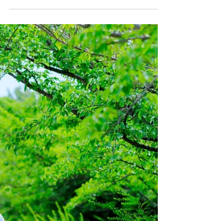
in der Pflege: Mehr
Lebensfreude und
individuelle Förderung
Die Pflege ist weit mehr als reine
Versorgung – sie lebt vom Miteinander, von
Empathie und von der Fähigkeit, den Alltag
für Pflegebedürftige abwechslungsreich und
sinnerfüllt zu gestalten.