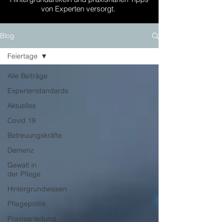
von Experten versorgt.
Blog
Feiertage
Alle Beiträge
Expertenstandards
Aktuelles
Covid 19
Betreuungskräfte
Demenz
Gewalt in
der Pflege
Hintergrundwissen
Pflegepolitik
Praxisanleitung