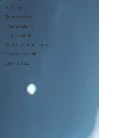
Feiertage
Finanzanalyse
Krisenresilienz
Pflegezukunft
Qualitätsmanagement
Pflegesicherheit
Datenschutz