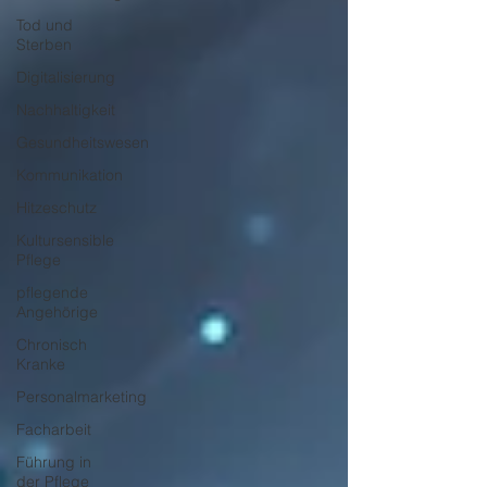
Tod und
Sterben
Digitalisierung
Nachhaltigkeit
Gesundheitswesen
Kommunikation
Hitzeschutz
Kultursensible
Pflege
pflegende
Angehörige
Chronisch
Kranke
Personalmarketing
Facharbeit
Führung in
der Pflege