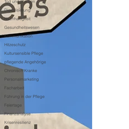
Tod und Sterben
Digitalisierung
Nachhaltigkeit
Gesundheitswesen
Kommunikation
Hitzeschutz
Kultursensible Pflege
pflegende Angehörige
Chronisch Kranke
Personalmarketing
Facharbeit
Führung in der Pflege
Feiertage
Finanzanalyse
Krisenresilienz