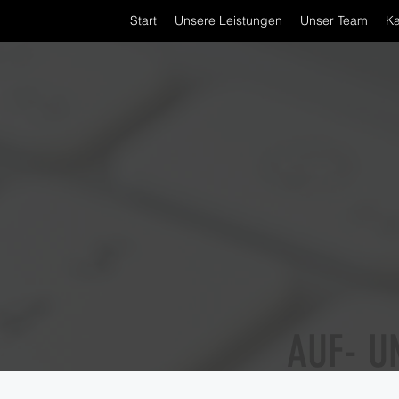
Start
Unsere Leistungen
Unser Team
Ka
AUF- U