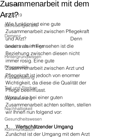
Zusammenarbeit mit dem
Aktuelles
Arzt?
Covid 19
Wie funktioniert eine gute 
Betreuungskräfte
Zusammenarbeit zwischen Pflegekraft 
Demenz
und Arzt?                                    Denn 
anders als im Fernsehen ist die 
Gewalt in der Pflege
Beziehung zwischen diesen nicht 
Hintergrundwissen
immer rosig. Eine gute 
Pflegepolitik
Zusammenarbeit zwischen Arzt und 
Pflegekraft ist jedoch von enormer 
Praxisanleitung
Wichtigkeit, da diese die Qualität der 
Tod und Sterben
Pflege beeinflusst.
Worauf sie bei einer guten 
Digitalisierung
Zusammenarbeit achten sollten, stellen 
Nachhaltigkeit
wir Ihnen nun folgend vor:
Gesundheitswesen
1.     Wertschätzender Umgang
Kommunikation
Zunächst ist der Umgang mit dem Arzt 