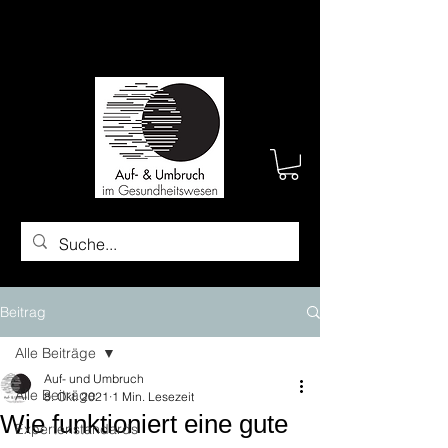
Beitrag
Alle Beiträge
Auf- und Umbruch
Alle Beiträge
8. Okt. 2021
1 Min. Lesezeit
Wie funktioniert eine gute
Expertenstandards