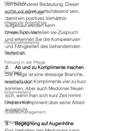
Hitzeschutz
von besonderer Bedeutung. Dieser 
sollte vor allem wertschätzend sein, 
Kultursensible Pflege
damit ein positives Verhältnis 
pflegende Angehörige
aufgebaut werden kann.                   
Unser Tipp: Verteilen sie Zuspruch 
Chronisch Kranke
und erkennen Sie die Kompetenzen 
Personalmarketing
und Fähigkeiten des behandelnden 
Facharbeit
Arztes an.
Führung in der Pflege
2.     Ab und zu Komplimente machen
Feiertage
Die Pflege ist eine stressige Branche, 
weshalb dort Komplimente viel zu kurz 
Finanzanalyse
kommen. Aber auch Mediziner freuen 
Krisenresilienz
sich, wenn man sich kurz Zeit nimmt 
Pflegezukunft
und ein Kompliment über seine Arbeit 
ausspricht. 
Qualitätsmanagement
Pflegesicherheit
3.     Begegnung auf Augenhöhe
Das Verhalten des Mediziners kann 