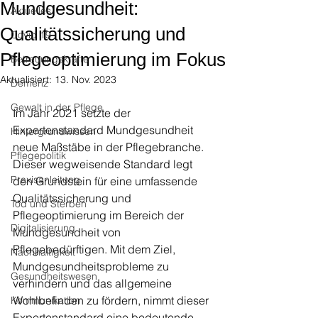
Mundgesundheit:
Aktuelles
Qualitätssicherung und
Covid 19
Pflegeoptimierung im Fokus
Betreuungskräfte
Aktualisiert:
13. Nov. 2023
Demenz
Gewalt in der Pflege
Im Jahr 2021 setzte der 
Expertenstandard Mundgesundheit 
Hintergrundwissen
neue Maßstäbe in der Pflegebranche. 
Pflegepolitik
Dieser wegweisende Standard legt 
Praxisanleitung
den Grundstein für eine umfassende 
Qualitätssicherung und 
Tod und Sterben
Pflegeoptimierung im Bereich der 
Digitalisierung
Mundgesundheit von 
Pflegebedürftigen. Mit dem Ziel, 
Nachhaltigkeit
Mundgesundheitsprobleme zu 
Gesundheitswesen
verhindern und das allgemeine 
Wohlbefinden zu fördern, nimmt dieser 
Kommunikation
Expertenstandard eine bedeutende 