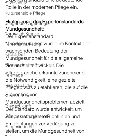
Hitzeschutz
Rolle in der modernen Pflege ein.
Kultursensible Pflege
Hintergrund des Expertenstandards 
pflegende Angehörige
Mundgesundheit:
Chronisch Kranke
Der Expertenstandard 
Mundgesundheit wurde im Kontext der 
Personalmarketing
wachsenden Bedeutung der 
Facharbeit
Mundgesundheit für die allgemeine 
Führung in der Pflege
Gesundheit entwickelt. Die 
Pflegebranche erkannte zunehmend 
Feiertage
die Notwendigkeit, eine gezielte 
Finanzanalyse
Pflegepraxis zu etablieren, die auf die 
Prävention von 
Krisenresilienz
Mundgesundheitsproblemen abzielt. 
Pflegezukunft
Der Standard wurde entwickelt, um 
Pflegekräften klare Richtlinien und 
Qualitätsmanagement
Empfehlungen zur Verfügung zu 
Pflegesicherheit
stellen, um die Mundgesundheit von 