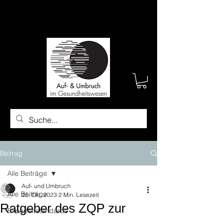
Beitrag
Alle Beiträge
Auf- und Umbruch
Alle Beiträge
25. Okt. 2023
2 Min. Lesezeit
Ratgeber des ZQP zur
Expertenstandards