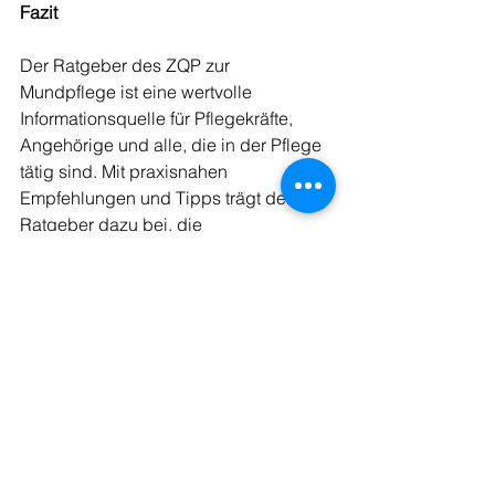
Fazit
Der Ratgeber des ZQP zur 
Mundpflege ist eine wertvolle 
Informationsquelle für Pflegekräfte, 
Angehörige und alle, die in der Pflege 
tätig sind. Mit praxisnahen 
Empfehlungen und Tipps trägt der 
Ratgeber dazu bei, die 
Mundgesundheit von 
Pflegebedürftigen zu schützen und zu 
verbessern. Die Umsetzung dieser 
Empfehlungen kann zu einer 
gesteigerten Lebensqualität und 
Wohlbefinden der Pflegebedürftigen 
beitragen.
Quelle: 
Mundgesundheit - Stiftung ZQP
(2023) Verfügbar unter: 
ZQP-Ratgeber-