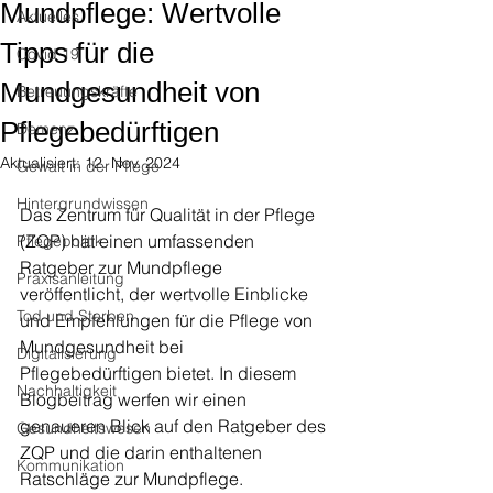
Mundpflege: Wertvolle
Aktuelles
Tipps für die
Covid 19
Mundgesundheit von
Betreuungskräfte
Pflegebedürftigen
Demenz
Aktualisiert:
12. Nov. 2024
Gewalt in der Pflege
Hintergrundwissen
Das Zentrum für Qualität in der Pflege 
(ZQP) hat einen umfassenden 
Pflegepolitik
Ratgeber zur Mundpflege 
Praxisanleitung
veröffentlicht, der wertvolle Einblicke 
Tod und Sterben
und Empfehlungen für die Pflege von 
Mundgesundheit bei 
Digitalisierung
Pflegebedürftigen bietet. In diesem 
Nachhaltigkeit
Blogbeitrag werfen wir einen 
genaueren Blick auf den Ratgeber des 
Gesundheitswesen
ZQP und die darin enthaltenen 
Kommunikation
Ratschläge zur Mundpflege.