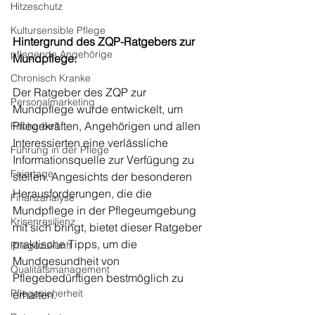
Hitzeschutz
Kultursensible Pflege
Hintergrund des ZQP-Ratgebers zur 
pflegende Angehörige
Mundpflege:
Chronisch Kranke
Der Ratgeber des ZQP zur 
Personalmarketing
Mundpflege wurde entwickelt, um 
Pflegekräften, Angehörigen und allen 
Facharbeit
Interessierten eine verlässliche 
Führung in der Pflege
Informationsquelle zur Verfügung zu 
Feiertage
stellen. Angesichts der besonderen 
Herausforderungen, die die 
Finanzanalyse
Mundpflege in der Pflegeumgebung 
Krisenresilienz
mit sich bringt, bietet dieser Ratgeber 
praktische Tipps, um die 
Pflegezukunft
Mundgesundheit von 
Qualitätsmanagement
Pflegebedürftigen bestmöglich zu 
Pflegesicherheit
erhalten.