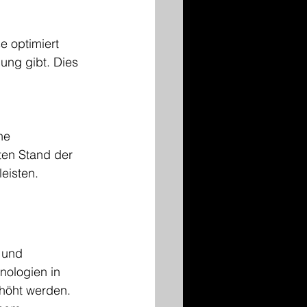
e optimiert 
ung gibt. Dies 
he 
ten Stand der 
eisten.
 und 
nologien in 
rhöht werden. 