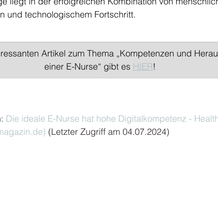
ge liegt in der erfolgreichen Kombination von menschli
 und technologischem Fortschritt.
teressanten Artikel zum Thema „Kompetenzen und Hera
einer E-Nurse“ gibt es 
HIER
!
: 
Die ideale E-Nurse hat hohe Digitalkompetenz - Heal
magazin.de
)
 (Letzter Zugriff am 04.07.2024)