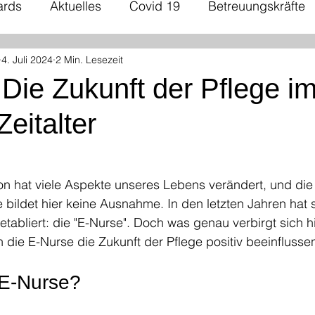
ards
Aktuelles
Covid 19
Betreuungskräfte
4. Juli 2024
2 Min. Lesezeit
ntergrundwissen
Pflegepolitik
Praxisanleitung
Die Zukunft der Pflege i
 Zeitalter
igkeit
Gesundheitswesen
Kommunikation
flegende Angehörige
Chronisch Kranke
Person
ion hat viele Aspekte unseres Lebens verändert, und die
ildet hier keine Ausnahme. In den letzten Jahren hat s
 etabliert: die "E-Nurse". Doch was genau verbirgt sich h
der Pflege
Feiertage
Finanzanalyse
Krisenr
n die E-Nurse die Zukunft der Pflege positiv beeinflusse
 E-Nurse?
smanagement
Pflegesicherheit
Datenschutz