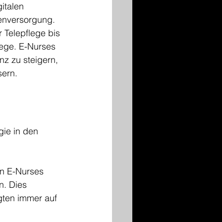
italen 
enversorgung. 
 Telepflege bis 
lege. E-Nurses 
nz zu steigern, 
sern.
gie in den 
n E-Nurses 
n. Dies 
igten immer auf 