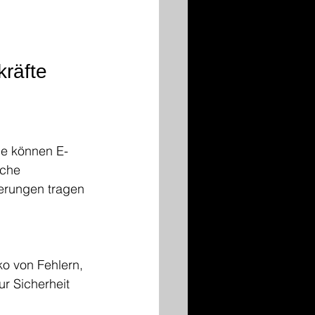
kräfte
ie können E-
iche 
erungen tragen 
ko von Fehlern, 
r Sicherheit 