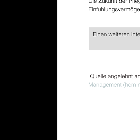
Die Zukunft der Pfle
Einfühlungsvermögen
Einen weiteren in
Quelle angelehnt an
Management (
hcm-