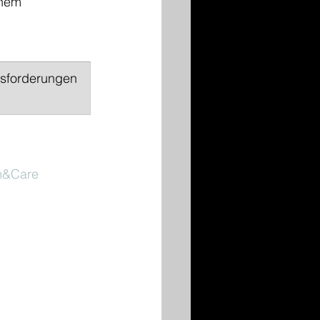
chem 
usforderungen 
th&Care 