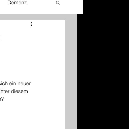
Demenz
Tod und Sterben
m
Hitzeschutz
almarketing
 
ich ein neuer 
inter diesem 
esilienz
n?