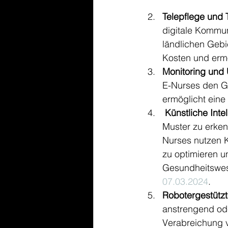
Telepflege und 
digitale Kommuni
ländlichen Gebi
Kosten und ermö
Monitoring und
E-Nurses den Ge
ermöglicht eine
Künstliche Intel
Muster zu erken
Nurses nutzen K
zu optimieren u
Gesundheitswes
07.03.2024
.
Robotergestützt
anstrengend ode
Verabreichung v