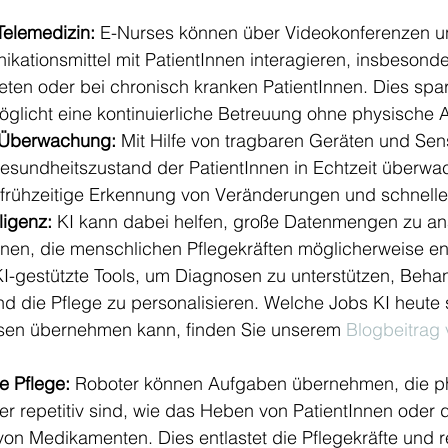
Telemedizin:
 E-Nurses können über Videokonferenzen u
kationsmittel mit PatientInnen interagieren, insbesonde
eten oder bei chronisch kranken PatientInnen. Dies spar
glicht eine kontinuierliche Betreuung ohne physische 
 Überwachung:
 Mit Hilfe von tragbaren Geräten und Se
sundheitszustand der PatientInnen in Echtzeit überwa
 frühzeitige Erkennung von Veränderungen und schnelle 
ligenz:
 KI kann dabei helfen, große Datenmengen zu an
nen, die menschlichen Pflegekräften möglicherweise en
I-gestützte Tools, um Diagnosen zu unterstützen, Beha
nd die Pflege zu personalisieren. Welche Jobs KI heute
en übernehmen kann, finden Sie unserem 
Blogbeitrag
e Pflege:
 Roboter können Aufgaben übernehmen, die p
r repetitiv sind, wie das Heben von PatientInnen oder d
on Medikamenten. Dies entlastet die Pflegekräfte und r