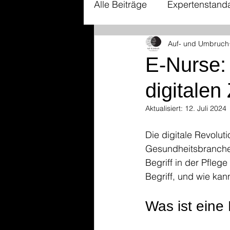
Alle Beiträge
Expertenstand
Auf- und Umbruch
Gewalt in der Pflege
Hi
E-Nurse: 
digitalen
Digitalisierung
Nachhalt
Aktualisiert:
12. Juli 2024
Kultursensible Pflege
p
Die digitale Revolut
Gesundheitsbranche b
Begriff in der Pflege
Facharbeit
Führung in 
Begriff, und wie kan
Was ist eine
Pflegezukunft
Qualität