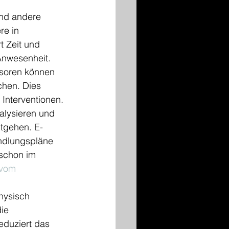
nd andere 
re in 
t Zeit und 
Anwesenheit.
nsoren können 
chen. Dies 
Interventionen.
alysieren und 
tgehen. E-
ndlungspläne 
 schon im 
 vom 
hysisch 
ie 
eduziert das 