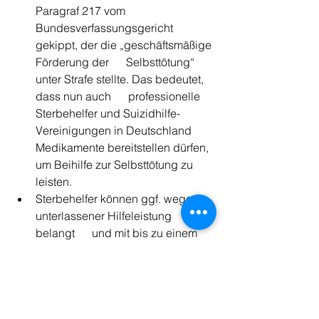
Paragraf 217 vom      
Bundesverfassungsgericht 
gekippt, der die „geschäftsmäßige 
Förderung der      Selbsttötung“ 
unter Strafe stellte. Das bedeutet, 
dass nun auch      professionelle 
Sterbehelfer und Suizidhilfe-
Vereinigungen in Deutschland      
Medikamente bereitstellen dürfen, 
um Beihilfe zur Selbsttötung zu 
leisten.
Sterbehelfer können ggf. wegen 
unterlassener Hilfeleistung 
belangt      und mit bis zu einem 
Jahr Gefängnis bestraft werden.
Das Bereitstellen der 
Medikamente für einen Suizid 
kann einen      Verstoß gegen das 
Arznei- oder 