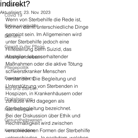
indirekt?
Aktuelles
Aktualisiert:
23. Nov. 2023
Covid 19
Wenn von Sterbehilfe die Rede ist, 
Betreuungskräfte
können damit unterschiedliche Dinge 
gemeint sein. Im Allgemeinen wird 
Demenz
unter Sterbehilfe jedoch eine 
Gewalt in der Pflege
Hilfestellung beim Suizid, das 
Abstellen lebenserhaltender 
Hintergrundwissen
Maßnahmen oder die aktive Tötung 
Pflegepolitik
schwerstkranker Menschen 
Praxisanleitung
verstanden. Die Begleitung und 
Unterstützung von Sterbenden in 
Tod und Sterben
Hospizen, in Krankenhäusern oder 
Digitalisierung
zuhause wird dagegen als 
Sterbebegleitung bezeichnet. 
Nachhaltigkeit
Bei der Diskussion über Ethik und 
Gesundheitswesen
Rechtmäßigkeit wird zwischen 
verschiedenen Formen der Sterbehilfe 
Kommunikation
unterschieden. Je nachdem, welchen 