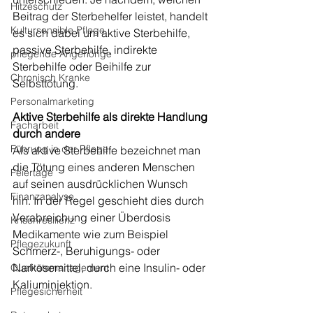
Hitzeschutz
Beitrag der Sterbehelfer leistet, handelt 
Kultursensible Pflege
es sich dabei um aktive Sterbehilfe, 
passive Sterbehilfe, indirekte 
pflegende Angehörige
Sterbehilfe oder Beihilfe zur 
Chronisch Kranke
Selbsttötung.
Personalmarketing
Aktive Sterbehilfe als direkte Handlung 
Facharbeit
durch andere
Führung in der Pflege
Als aktive Sterbehilfe bezeichnet man 
die Tötung eines anderen Menschen 
Feiertage
auf seinen ausdrücklichen Wunsch 
Finanzanalyse
hin. In der Regel geschieht dies durch 
Verabreichung einer Überdosis 
Krisenresilienz
Medikamente wie zum Beispiel 
Pflegezukunft
Schmerz-, Beruhigungs- oder 
Narkosemittel, durch eine Insulin- oder 
Qualitätsmanagement
Kaliuminjektion.
Pflegesicherheit