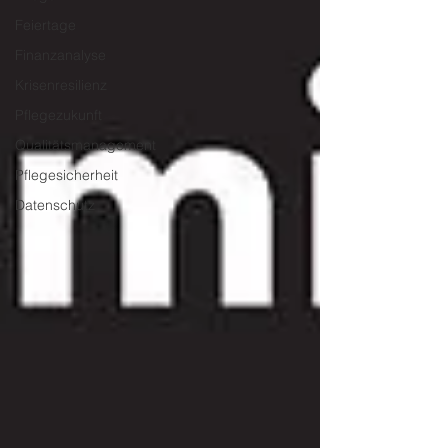
Feiertage
Finanzanalyse
Krisenresilienz
Pflegezukunft
Qualitätsmanagement
Pflegesicherheit
Datenschutz