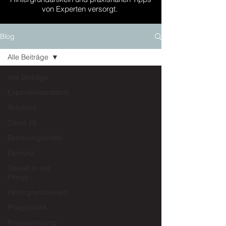
von Experten versorgt.
Blog
Alle Beiträge
Alle Beiträge
Expertenstandards
Aktuelles
Covid 19
Betreuungskräfte
Demenz
Gewalt in der
Pflege
Hintergrundwissen
Pflegepolitik
Praxisanleitung