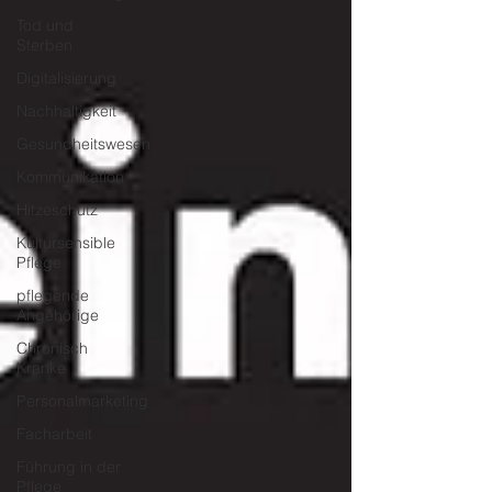
Tod und
Sterben
Digitalisierung
Nachhaltigkeit
Gesundheitswesen
Kommunikation
Hitzeschutz
Kultursensible
Pflege
pflegende
Angehörige
Chronisch
Kranke
Personalmarketing
Facharbeit
Führung in der
Pflege