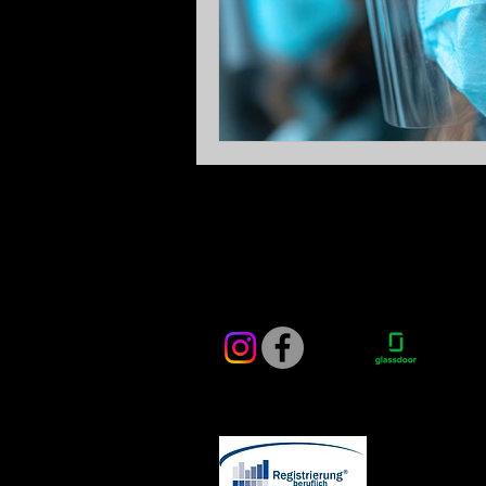
Facharbeit
Führung in d
Pflegezukunft
Qualität
Auf- und Umbruch 
Gesundheitswese