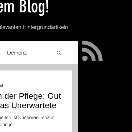
em Blog!
elevanten Hintergrundartikeln
Demenz
Tod und Sterben
it
in der Pflege: Gut
Hitzeschutz
das Unerwartete
eiten ist Krisenresilienz in
almarketing
enn je.