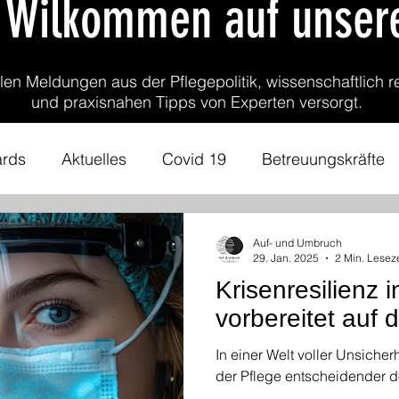
h Wilkommen auf unser
llen Meldungen aus der Pflegepolitik, wissenschaftlich r
und praxisnahen Tipps von Experten versorgt.
ards
Aktuelles
Covid 19
Betreuungskräfte
ntergrundwissen
Pflegepolitik
Praxisanleitung
Auf- und Umbruch
29. Jan. 2025
2 Min. Leseze
Krisenresilienz 
igkeit
Gesundheitswesen
Kommunikation
vorbereitet auf 
In einer Welt voller Unsicherh
flegende Angehörige
Chronisch Kranke
Person
der Pflege entscheidender d