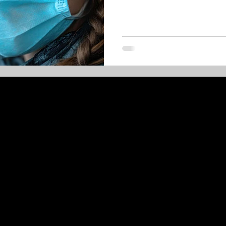
er Pflege
Feiertage
Finanzanalyse
Krisenre
smanagement
Pflegesicherheit
Datenschutz
im
n GmbH
Adresse
Kontakt
kontakt@aufundumb
c/o FGS Campus
0228 – 26689840
Fritz-Schäffer-Straße 1
53113 Bonn