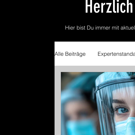
Herzlic
Hier bist Du immer mit aktue
Alle Beiträge
Expertenstand
Gewalt in der Pflege
Hi
Digitalisierung
Nachhalt
Kultursensible Pflege
p