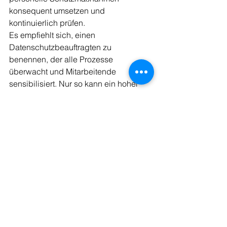
konsequent umsetzen und 
kontinuierlich prüfen.
Es empfiehlt sich, einen 
Datenschutzbeauftragten zu 
benennen, der alle Prozesse 
überwacht und Mitarbeitende 
sensibilisiert. Nur so kann ein hoher 
Datenschutzstandard garantiert und 
das Vertrauen der Pflegebedürftigen 
langfristig gesichert werden.
Datenschutz in der Pflege ist somit 
nicht nur eine gesetzliche Pflicht, 
sondern auch eine zentrale Säule für 
qualitativ hochwertige und 
verantwortungsvolle Pflege.
Digitalisierung
KI
Datenschutz
Digitalisierung
Hintergrundwissen