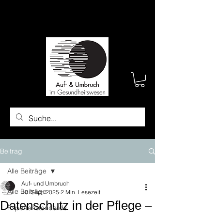
Beitrag
Alle Beiträge
Auf- und Umbruch
Alle Beiträge
10. Sept. 2025
2 Min. Lesezeit
Datenschutz in der Pflege –
Expertenstandards