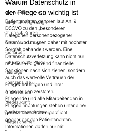
Warum Datenschutz in 
Hitzeschutz
der Pflege so wichtig ist
Kultursensible Pflege
Patientendaten gehören laut Art. 9 
pflegende Angehörige
DSGVO zu den „besonderen 
Chronisch Kranke
Kategorien personenbezogener 
Daten“ und müssen daher mit höchster 
Personalmarketing
Sorgfalt behandelt werden. Eine 
Facharbeit
Datenschutzverletzung kann nicht nur 
Führung in der Pflege
rechtliche Folgen und finanzielle 
Sanktionen nach sich ziehen, sondern 
Feiertage
auch das wertvolle Vertrauen der 
Finanzanalyse
Pflegebedürftigen und ihrer 
Angehörigen zerstören.
Krisenresilienz
Pflegende und alle Mitarbeitenden in 
Pflegezukunft
Pflegeeinrichtungen stehen unter einer 
Qualitätsmanagement
gesetzlichen Schweigepflicht 
gegenüber den Patientendaten. 
Pflegesicherheit
Informationen dürfen nur mit 