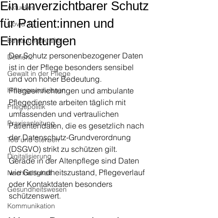
Ein unverzichtbarer Schutz
Aktuelles
für Patient:innen und
Covid 19
Einrichtungen
Betreuungskräfte
Der Schutz personenbezogener Daten 
Demenz
ist in der Pflege besonders sensibel 
Gewalt in der Pflege
und von hoher Bedeutung. 
Hintergrundwissen
Pflegeeinrichtungen und ambulante 
Pflegedienste arbeiten täglich mit 
Pflegepolitik
umfassenden und vertraulichen 
Praxisanleitung
Patientendaten, die es gesetzlich nach 
der Datenschutz-Grundverordnung 
Tod und Sterben
(DSGVO) strikt zu schützen gilt. 
Digitalisierung
Gerade in der Altenpflege sind Daten 
wie Gesundheitszustand, Pflegeverlauf 
Nachhaltigkeit
oder Kontaktdaten besonders 
Gesundheitswesen
schützenswert.
Kommunikation