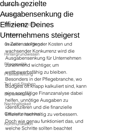
durch gezielte
Aktuelles
Ausgabensenkung die
Covid 19
Effizienz Deines
Betreuungskräfte
Unternehmens steigerst
Demenz
In Zeiten steigender Kosten und 
Gewalt in der Pflege
wachsender Konkurrenz wird die 
Hintergrundwissen
Ausgabensenkung für Unternehmen 
Pflegepolitik
zunehmend wichtiger, um 
wettbewerbsfähig zu bleiben. 
Praxisanleitung
Besonders in der Pflegebranche, wo 
Tod und Sterben
Budgets oft knapp kalkuliert sind, kann 
eine sorgfältige Finanzanalyse dabei 
Digitalisierung
helfen, unnötige Ausgaben zu 
Nachhaltigkeit
identifizieren und die finanzielle 
Gesundheitswesen
Effizienz nachhaltig zu verbessern. 
Doch wie genau funktioniert das, und 
Kommunikation
welche Schritte sollten beachtet 