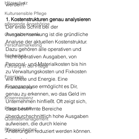
Hitzeschutz
werden?
Kultursensible Pflege
1. Kostenstrukturen genau analysieren
pflegende Angehörige
Der erste Schritt bei der 
Ausgabensenkung ist die gründliche 
Chronisch Kranke
Analyse der aktuellen Kostenstruktur. 
Personalmarketing
Dazu gehören alle operativen und 
Facharbeit
nicht-operativen Ausgaben, von 
Personal- und Materialkosten bis hin 
Führung in der Pflege
zu Verwaltungskosten und Fixkosten 
Feiertage
wie Miete und Energie. Eine 
Finanzanalyse ermöglicht es Dir, 
Finanzanalyse
genau zu erkennen, wo das Geld im 
Krisenresilienz
Unternehmen hinfließt. Oft zeigt sich, 
Pflegezukunft
dass bestimmte Bereiche 
überdurchschnittlich hohe Ausgaben 
Qualitätsmanagement
aufweisen, die durch kleine 
Pflegesicherheit
Änderungen reduziert werden können.