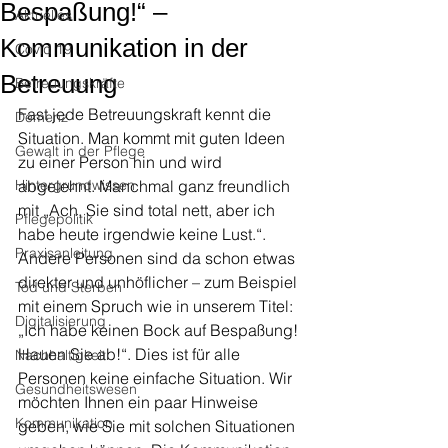
Bespaßung!“ –
Aktuelles
Kommunikation in der
Covid 19
Betreuung
Betreuungskräfte
Fast jede Betreuungskraft kennt die 
Demenz
Situation. Man kommt mit guten Ideen 
Gewalt in der Pflege
zu einer Person hin und wird 
Hintergrundwissen
abgelehnt. Manchmal ganz freundlich 
mit „Ach, Sie sind total nett, aber ich 
Pflegepolitik
habe heute irgendwie keine Lust.“. 
Praxisanleitung
Andere Personen sind da schon etwas 
direkter und unhöflicher – zum Beispiel 
Tod und Sterben
mit einem Spruch wie in unserem Titel: 
Digitalisierung
„Ich habe keinen Bock auf Bespaßung! 
Hauen Sie ab!“. Dies ist für alle 
Nachhaltigkeit
Personen keine einfache Situation. Wir 
Gesundheitswesen
möchten Ihnen ein paar Hinweise 
Kommunikation
geben, wie Sie mit solchen Situationen 