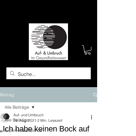
Beitrag
Alle Beiträge
Auf- und Umbruch
Alle Beiträge
19. Aug. 2021
2 Min. Lesezeit
„Ich habe keinen Bock auf
Expertenstandards