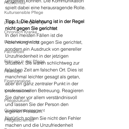
umgehen können. Die Kommunikation 
Hitzeschutz
spielt dabei eine herausragende Rolle.
Kultursensible Pflege
Tipp 1: Die Ablehnung ist in der Regel 
pflegende Angehörige
nicht gegen Sie gerichtet
Chronisch Kranke
In den meisten Fällen ist die 
Personalmarketing
Ablehnung nicht gegen Sie gerichtet, 
sondern ein Ausdruck von genereller 
Facharbeit
Unzufriedenheit in der jetzigen 
Führung in der Pflege
Situation. Sie waren schlichtweg zur 
falschen Zeit am falschen Ort. Dies ist 
Feiertage
manchmal leichter gesagt als getan, 
Finanzanalyse
aber ein ganz zentraler Punkt in der 
professionellen Betreuung. Reagieren 
Krisenresilienz
Sie daher vor allem verständnisvoll 
Pflegezukunft
und lassen Sie der Person den 
Qualitätsmanagement
eigenen Freiraum.
Natürlich sollten Sie nicht den Fehler 
Pflegesicherheit
machen und die Unzufriedenheit 