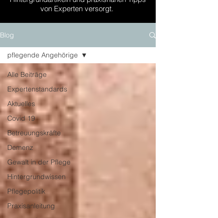
von Experten versorgt.
Blog
pflegende Angehörige
Alle Beiträge
Expertenstandards
Aktuelles
Covid 19
Betreuungskräfte
Demenz
Gewalt in der Pflege
Hintergrundwissen
Pflegepolitik
Praxisanleitung