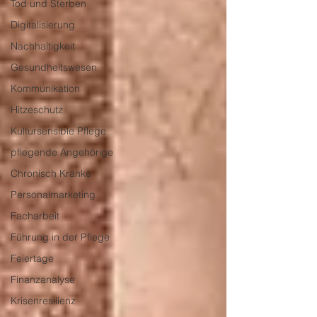
Tod und Sterben
Digitalisierung
Nachhaltigkeit
Gesundheitswesen
Kommunikation
Hitzeschutz
Kultursensible Pflege
pflegende Angehörige
Chronisch Kranke
Personalmarketing
Facharbeit
Führung in der Pflege
Feiertage
Finanzanalyse
Krisenresilienz