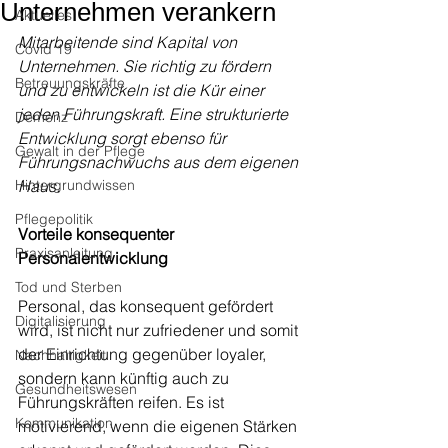
Unternehmen verankern
Aktuelles
Mitarbeitende sind Kapital von 
Covid 19
Unternehmen. Sie richtig zu fördern 
Betreuungskräfte
und zu entwickeln ist die Kür einer 
jeden Führungskraft. Eine strukturierte 
Demenz
Entwicklung sorgt ebenso für 
Gewalt in der Pflege
Führungsnachwuchs aus dem eigenen 
Hintergrundwissen
Haus.
Pflegepolitik
Vorteile konsequenter 
Praxisanleitung
Personalentwicklung
Tod und Sterben
Personal, das konsequent gefördert 
Digitalisierung
wird, ist nicht nur zufriedener und somit 
der Einrichtung gegenüber loyaler, 
Nachhaltigkeit
sondern kann künftig auch zu 
Gesundheitswesen
Führungskräften reifen. Es ist 
Kommunikation
motivierend, wenn die eigenen Stärken 