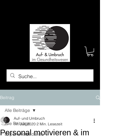
Beitrag
Alle Beiträge
Auf- und Umbruch
Alle Beiträge
17. Juli 2020
2 Min. Lesezeit
Personal motivieren & im
Expertenstandards