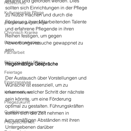
erkannt und gefördert werden. Dies 
Hitzeschutz
sollten sich Einrichtungen in der Pflege 
Kultursensible Pflege
zu Nutze machen und durch die 
Förderung ihrer Mitarbeitenden Talente 
pflegende Angehörige
und erfahrene Pflegende in ihren 
Chronisch Kranke
Reihen festigen, um gegen 
Personalmarketing
Abwerbungsversuche gewappnet zu 
sein.
Facharbeit
Führung in der Pflege
Regelmäßige Gespräche
Feiertage
Der Austausch über Vorstellungen und 
Finanzanalyse
Wünsche ist essenziell, um zu 
erkennen, welcher Schritt der nächste 
Krisenresilienz
sein könnte, um eine Förderung 
Pflegezukunft
optimal zu gestalten. Führungskräften 
Qualitätsmanagement
sollten sich die Zeit nehmen in 
turnusmäßigen Abständen mit ihren 
Pflegesicherheit
Untergebenen darüber 