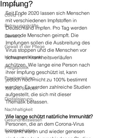
Impfung?
Aktuelles
Seit Ende 2020 lassen sich Menschen 
Covid 19
mit verschiedenen Impfstoffen in 
Betreuungskräfte
Deutschland impfen. Pro Tag werden 
tausende Menschen geimpft. Die 
Demenz
Impfungen sollen die Ausbreitung des 
Gewalt in der Pflege
Virus stoppen und die Menschen vor 
Hintergrundwissen
schweren Krankheitsverläufen 
schützen. Wie lange eine Person nach 
Pflegepolitik
ihrer Impfung geschützt ist, kann 
Praxisanleitung
jedoch noch nicht zu 100% bestimmt 
werden. Es werden zahlreiche Studien 
Tod und Sterben
aufgestellt, die sich mit dieser 
Digitalisierung
Thematik befassen. 
Nachhaltigkeit
Wie lange schützt natürliche Immunität?
Gesundheitswesen
Personen, die an dem Corona-Virus 
Kommunikation
erkrankt waren und wieder genesen 