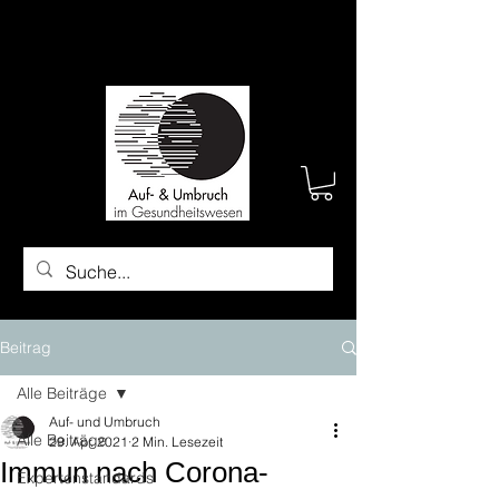
Beitrag
Alle Beiträge
Auf- und Umbruch
Alle Beiträge
29. Apr. 2021
2 Min. Lesezeit
Immun nach Corona-
Expertenstandards