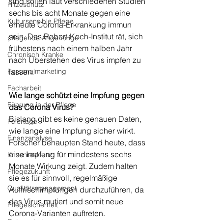
sind sollen laut verschiedenen Studien 
Hitzeschutz
sechs bis acht Monate gegen eine 
Kultursensible Pflege
erneute Corona-Erkrankung immun 
sein. Das Robert-Koch-Institut rät, sich 
pflegende Angehörige
frühestens nach einem halben Jahr 
Chronisch Kranke
nach Überstehen des Virus impfen zu 
Personalmarketing
lassen.
Facharbeit
Wie lange schützt eine Impfung gegen 
Führung in der Pflege
das Corona Virus?
Bislang gibt es keine genauen Daten, 
Feiertage
wie lange eine Impfung sicher wirkt. 
Finanzanalyse
Forscher behaupten Stand heute, dass 
eine Impfung für mindestens sechs 
Krisenresilienz
Monate Wirkung zeigt. Zudem halten 
Pflegezukunft
sie es für sinnvoll, regelmäßige 
Qualitätsmanagement
Auffrischimpfungen durchzuführen, da 
das Virus mutiert und somit neue 
Pflegesicherheit
Corona-Varianten auftreten.